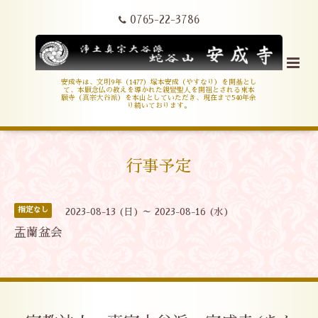
0765-22-3786
安成寺は、文明9年（1477）塚本安成（やすなり）を開基とし
て、本願念仏の教えを導かれた親鸞聖人を開祖とされる東本
願寺（真宗大谷派）を本山としていただき、現在まで540年余
り続いております。
行事予定
指定なし
2023-08-13 (日) ～ 2023-08-16 (水)
盂蘭盆会