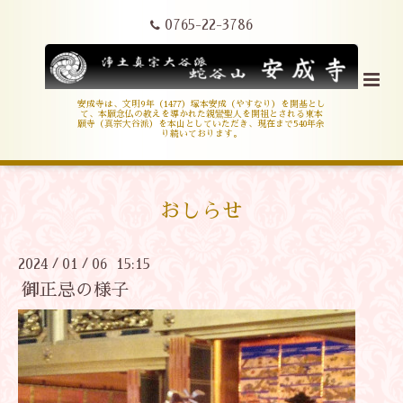
0765-22-3786
安成寺は、文明9年（1477）塚本安成（やすなり）を開基とし
て、本願念仏の教えを導かれた親鸞聖人を開祖とされる東本
願寺（真宗大谷派）を本山としていただき、現在まで540年余
り続いております。
おしらせ
2024
01
06 15:15
/
/
御正忌の様子