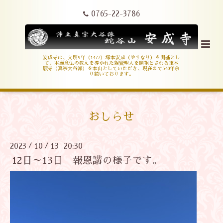
0765-22-3786
安成寺は、文明9年（1477）塚本安成（やすなり）を開基とし
て、本願念仏の教えを導かれた親鸞聖人を開祖とされる東本
願寺（真宗大谷派）を本山としていただき、現在まで540年余
り続いております。
おしらせ
2023
10
13 20:30
/
/
12日～13日 報恩講の様子です。