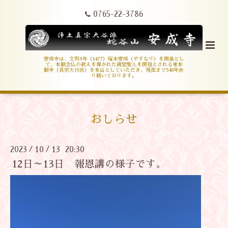
0765-22-3786
安成寺は、文明9年（1477）塚本安成（やすなり）を開基とし
て、本願念仏の教えを導かれた親鸞聖人を開祖とされる東本
願寺（真宗大谷派）を本山としていただき、現在まで540年余
り続いております。
おしらせ
2023
10
13 20:30
/
/
12日～13日 報恩講の様子です。