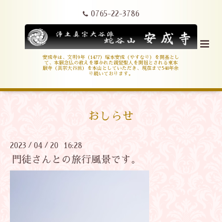
0765-22-3786
安成寺は、文明9年（1477）塚本安成（やすなり）を開基とし
て、本願念仏の教えを導かれた親鸞聖人を開祖とされる東本
願寺（真宗大谷派）を本山としていただき、現在まで540年余
り続いております。
おしらせ
2023
04
20 16:28
/
/
門徒さんとの旅行風景です。