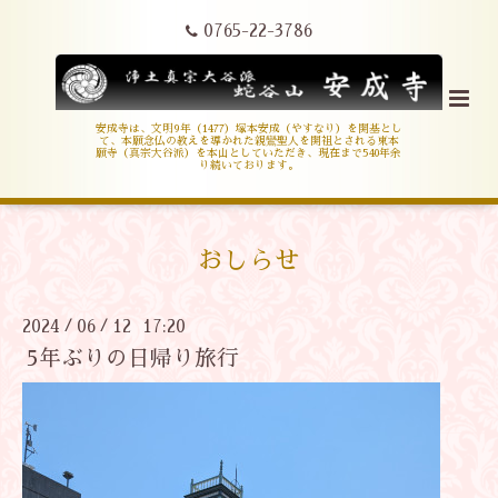
0765-22-3786
安成寺は、文明9年（1477）塚本安成（やすなり）を開基とし
て、本願念仏の教えを導かれた親鸞聖人を開祖とされる東本
願寺（真宗大谷派）を本山としていただき、現在まで540年余
り続いております。
おしらせ
2024
06
12 17:20
/
/
5年ぶりの日帰り旅行